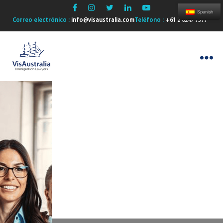
Spanish
Correo electrónico :
info@visaustralia.com
Teléfono :
+61 2 6247 7577
VisAustralia