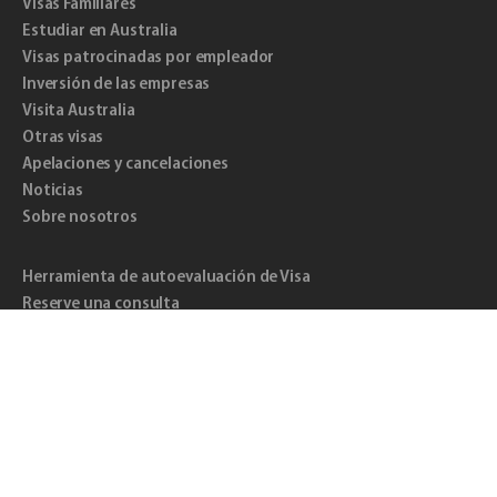
Visas Familiares
Estudiar en Australia
Visas patrocinadas por empleador
Inversión de las empresas
Visita Australia
Otras visas
Apelaciones y cancelaciones
Noticias
Sobre nosotros
Herramienta de autoevaluación de Visa
Reserve una consulta
Centro de clientes
Inscríbase al boletín
Contáctenos
REGISTRO DE AGENTE DE MIGRACIÓN