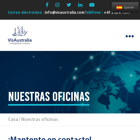
Spanish
Correo electrónico :
info@visaustralia.com
Teléfono :
+61 2 6247 7577
VisAustralia
Nuestras oficinas
Casa
/ Nuestras oficinas