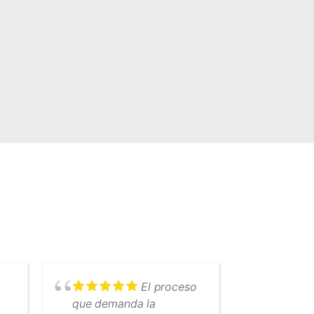
El proceso
que demanda la
hizo que 