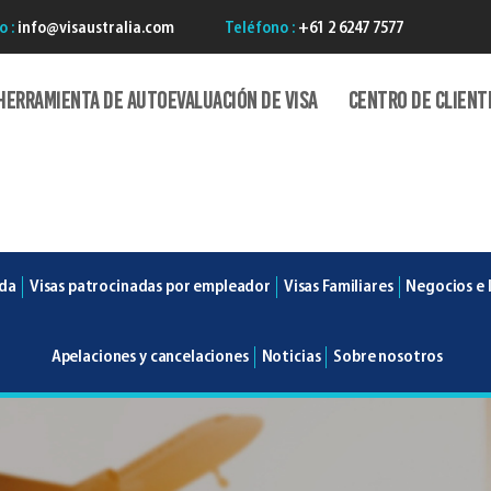
o :
info@visaustralia.com
Teléfono :
+61 2 6247 7577
Herramienta de autoevaluación de Visa
Centro de client
ada
Visas patrocinadas por empleador
Visas Familiares
Negocios e 
Apelaciones y cancelaciones
Noticias
Sobre nosotros