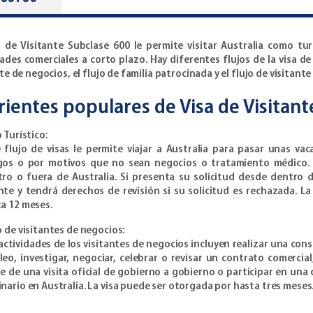
a de Visitante Subclase 600 le permite visitar Australia como tur
ades comerciales a corto plazo. Hay diferentes flujos de la visa de v
te de negocios, el flujo de familia patrocinada y el flujo de visitante
rientes populares de Visa de Visitant
o Turístico:
 flujo de visas le permite viajar a Australia para pasar unas vaca
os o por motivos que no sean negocios o tratamiento médico. P
ro o fuera de Australia. Si presenta su solicitud desde dentro de
te y tendrá derechos de revisión si su solicitud es rechazada. L
a 12 meses.
o de visitantes de negocios:
actividades de los visitantes de negocios incluyen realizar una con
eo, investigar, negociar, celebrar o revisar un contrato comercial
e de una visita oficial de gobierno a gobierno o participar en una 
nario en Australia. La visa puede ser otorgada por hasta tres meses