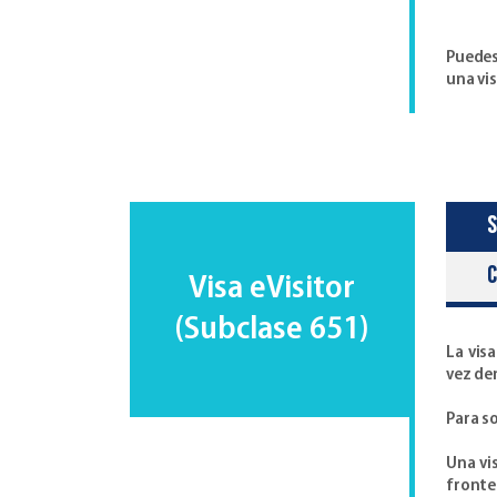
Puedes 
una vi
S
Visa eVisitor
(Subclase 651)
La vis
vez de
Para so
Una vi
fronter