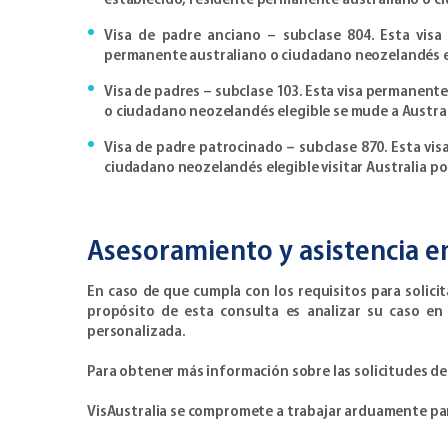
establecido, residente permanente australiano o c
Visa de padre anciano – subclase 804. Esta vis
permanente australiano o ciudadano neozelandés e
Visa de padres – subclase 103. Esta visa permanent
o ciudadano neozelandés elegible se mude a Austral
Visa de padre patrocinado – subclase 870. Esta vi
ciudadano neozelandés elegible visitar Australia por
Asesoramiento y asistencia e
En caso de que cumpla con los requisitos para solici
propósito de esta consulta es analizar su caso en 
personalizada.
Para obtener más información sobre las solicitudes de v
VisAustralia se compromete a trabajar arduamente para 