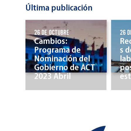
Última publicación
26 de octubre
26 d
Cambios:
Re
Programa de
s 
Nominación del
lab
Gobierno de ACT
pos
2023 Abril
es