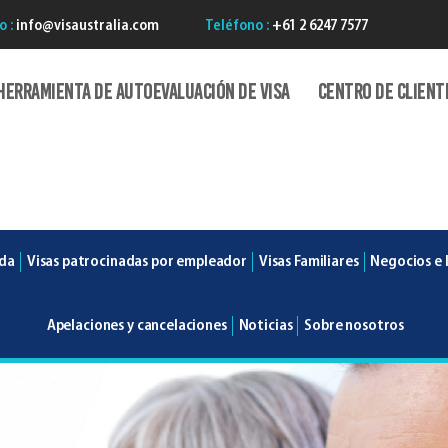
o :
info@visaustralia.com
Teléfono :
+61 2 6247 7577
Herramienta de autoevaluación de Visa
Centro de client
ada
Visas patrocinadas por empleador
Visas Familiares
Negocios e 
Apelaciones y cancelaciones
Noticias
Sobre nosotros