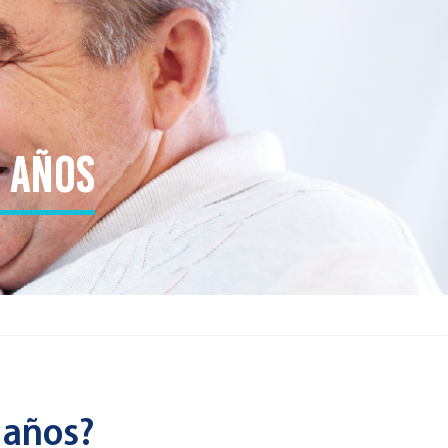
5 años
 años?