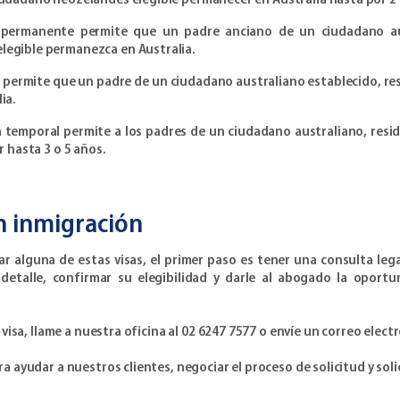
iudadano neozelandés elegible permanecer en Australia hasta por 2 
a permanente permite que un padre anciano de un ciudadano au
legible permanezca en Australia.
e permite que un padre de un ciudadano australiano establecido, r
ia.
sa temporal permite a los padres de un ciudadano australiano, res
 hasta 3 o 5 años.
n inmigración
tar alguna de estas visas, el primer paso es tener una consulta le
detalle, confirmar su elegibilidad y darle al abogado la oport
isa, llame a nuestra oficina al 02 6247 7577 o envíe un correo electr
ayudar a nuestros clientes, negociar el proceso de solicitud y soli