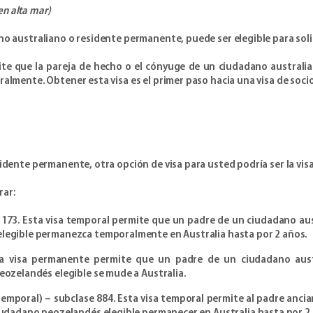
en alta mar)
no australiano o residente permanente, puede ser elegible para solic
rmite que la pareja de hecho o el cónyuge de un ciudadano austral
ralmente. Obtener esta visa es el primer paso hacia una visa de soci
sidente permanente, otra opción de visa para usted podría ser la vis
rar:
 173. Esta visa temporal permite que un padre de un ciudadano aus
legible permanezca temporalmente en Australia hasta por 2 años.
ta visa permanente permite que un padre de un ciudadano austr
ozelandés elegible se mude a Australia.
emporal) – subclase 884. Esta visa temporal permite al padre anci