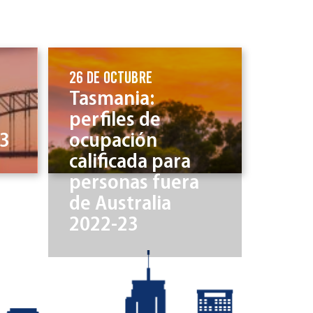
26 de octubre
Tasmania:
perfiles de
23
ocupación
calificada para
personas fuera
de Australia
2022-23