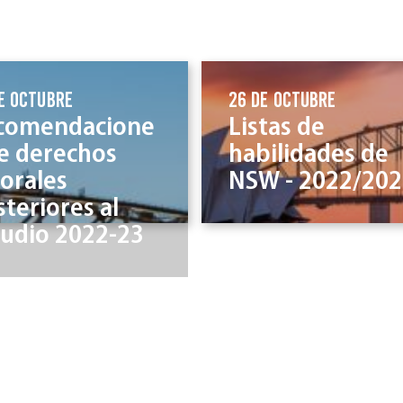
e octubre
26 de octubre
comendacione
Listas de
de derechos
habilidades de
orales
NSW - 2022/20
teriores al
tudio 2022-23