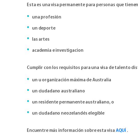
Esta es una visa permanente para personas que tienen 
una profesión
un deporte
las artes
academia e investigacion
Cumplir con los requisitos para una visa de talento d
un u organización máxima de Australia
un ciudadano australiano
un residente permanente australiano, o
un ciudadano neozelandés elegible
Encuentre más información sobre esta visa
AQUÍ
.