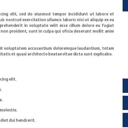
cing elit, sed do eiusmod tempor incididunt ut labore et
s nostrud exercitation ullamco laboris nisi ut aliquip ex ea
rehenderit in voluptate velit esse cillum dolore eu fugiat
 non proident, sunt in culpa qui oficia deserunt mollit anim
r sit voluptatem accusantium doloremque laudantium, totam
itatis et quasi architecto beatae vitae dicta sunt explicabo.
ing elit.
s.
a.
molestie.
diet dui hendrerit.