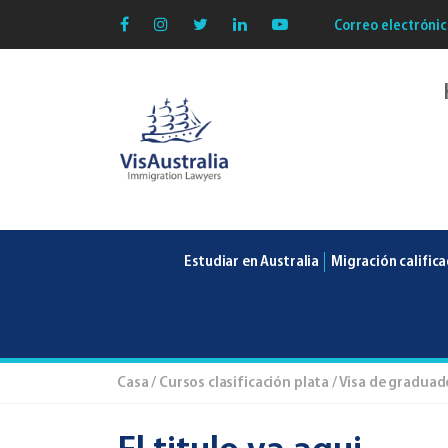
Correo electrónic
VisAustralia
Estudiar en Australia
Migración calific
Casa
/
Cursos clasificación plata
/ Visa de graduad