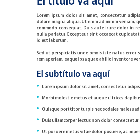
El titulo va aqui
Lorem ipsum dolor sit amet, consectetur adipis
dolore magna aliqua. Ut enim ad minim veniam, qui
commodo consequat. Duis aute irure dolor in rep
nulla pariatur. Excepteur sint occaecat cupidatat
id est laborum.
Sed ut perspiciatis unde omnis iste natus erro
rem aperiam, eaque ipsa quae ab illo inventore ver
El subtítulo va aquí
Lorem ipsum dolor sit amet, consectetur adipisc
Morbi molestie metus et augue ultrices dapibu
Quisque porttitor turpis nec sodales malesuad
Duis ullamcorper lectus non dolor consectetur 
Ut posuere metus vitae dolor posuere, ac imper