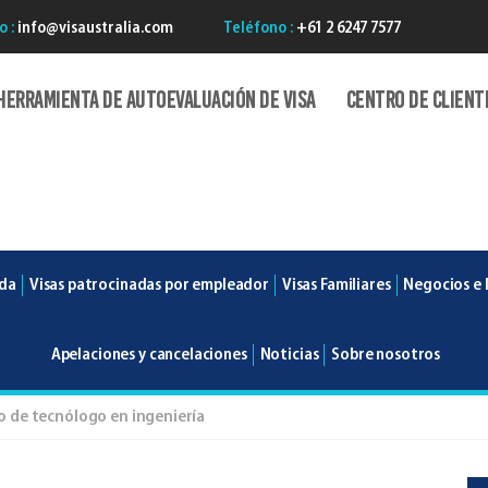
o :
info@visaustralia.com
Teléfono :
+61 2 6247 7577
Herramienta de autoevaluación de Visa
Centro de client
ada
Visas patrocinadas por empleador
Visas Familiares
Negocios e 
Apelaciones y cancelaciones
Noticias
Sobre nosotros
o de tecnólogo en ingeniería