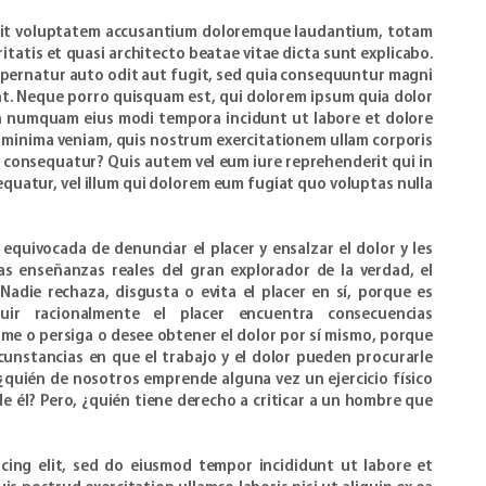
r sit voluptatem accusantium doloremque laudantium, totam
itatis et quasi architecto beatae vitae dicta sunt explicabo.
pernatur auto odit aut fugit, sed quia consequuntur magni
nt. Neque porro quisquam est, qui dolorem ipsum quia dolor
non numquam eius modi tempora incidunt ut labore et dolore
minima veniam, quis nostrum exercitationem ullam corporis
di consequatur? Quis autem vel eum iure reprehenderit qui in
equatur, vel illum qui dolorem eum fugiat quo voluptas nulla
equivocada de denunciar el placer y ensalzar el dolor y les
s enseñanzas reales del gran explorador de la verdad, el
Nadie rechaza, disgusta o evita el placer en sí, porque es
ir racionalmente el placer encuentra consecuencias
e o persiga o desee obtener el dolor por sí mismo, porque
cunstancias en que el trabajo y el dolor pueden procurarle
, ¿quién de nosotros emprende alguna vez un ejercicio físico
e él? Pero, ¿quién tiene derecho a criticar a un hombre que
cing elit, sed do eiusmod tempor incididunt ut labore et