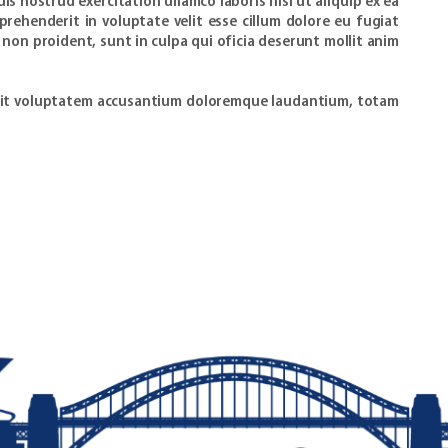
s nostrud exercitation ullamco laboris nisi ut aliquip ex ea
rehenderit in voluptate velit esse cillum dolore eu fugiat
 non proident, sunt in culpa qui oficia deserunt mollit anim
r sit voluptatem accusantium doloremque laudantium, totam