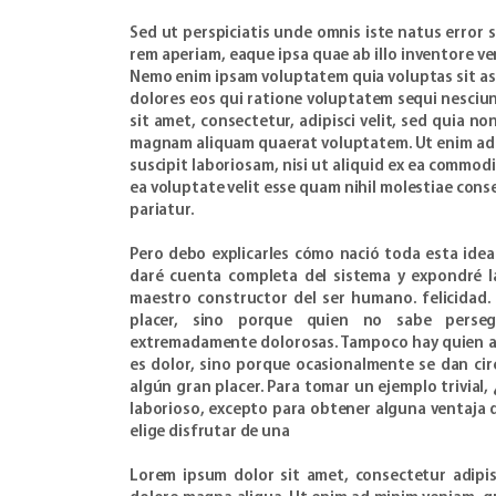
Sed ut perspiciatis unde omnis iste natus erro
rem aperiam, eaque ipsa quae ab illo inventore ver
Nemo enim ipsam voluptatem quia voluptas sit as
dolores eos qui ratione voluptatem sequi nesciu
sit amet, consectetur, adipisci velit, sed quia 
magnam aliquam quaerat voluptatem. Ut enim ad 
suscipit laboriosam, nisi ut aliquid ex ea commo
ea voluptate velit esse quam nihil molestiae cons
pariatur.
Pero debo explicarles cómo nació toda esta idea 
daré cuenta completa del sistema y expondré la
maestro constructor del ser humano. felicidad. 
placer, sino porque quien no sabe persegu
extremadamente dolorosas. Tampoco hay quien am
es dolor, sino porque ocasionalmente se dan cir
algún gran placer. Para tomar un ejemplo trivial
laborioso, excepto para obtener alguna ventaja d
elige disfrutar de una
Lorem ipsum dolor sit amet, consectetur adipis