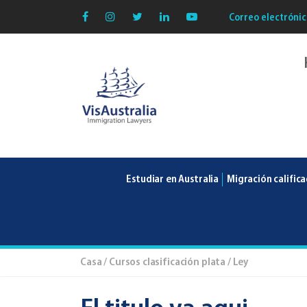
Correo electrónic
VisAustralia
Estudiar en Australia
Migración calific
Casa
/
Cursos clasificación plata
/ Ley