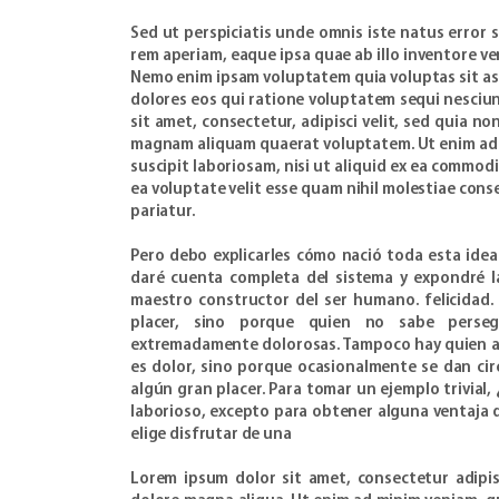
Sed ut perspiciatis unde omnis iste natus erro
rem aperiam, eaque ipsa quae ab illo inventore ver
Nemo enim ipsam voluptatem quia voluptas sit as
dolores eos qui ratione voluptatem sequi nesciu
sit amet, consectetur, adipisci velit, sed quia 
magnam aliquam quaerat voluptatem. Ut enim ad 
suscipit laboriosam, nisi ut aliquid ex ea commo
ea voluptate velit esse quam nihil molestiae cons
pariatur.
Pero debo explicarles cómo nació toda esta idea 
daré cuenta completa del sistema y expondré la
maestro constructor del ser humano. felicidad. 
placer, sino porque quien no sabe persegu
extremadamente dolorosas. Tampoco hay quien am
es dolor, sino porque ocasionalmente se dan cir
algún gran placer. Para tomar un ejemplo trivial
laborioso, excepto para obtener alguna ventaja d
elige disfrutar de una
Lorem ipsum dolor sit amet, consectetur adipis