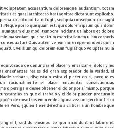
r sit voluptatem accusantium doloremque laudantium, totam
itatis et quasi architecto beatae vitae dicta sunt explicabo.
pernatur auto odit aut fugit, sed quia consequuntur magni
nt. Neque porro quisquam est, qui dolorem ipsum quia dolor
non numquam eius modi tempora incidunt ut labore et dolore
minima veniam, quis nostrum exercitationem ullam corporis
di consequatur? Quis autem vel eum iure reprehenderit qui in
equatur, vel illum qui dolorem eum fugiat quo voluptas nulla
equivocada de denunciar el placer y ensalzar el dolor y les
s enseñanzas reales del gran explorador de la verdad, el
Nadie rechaza, disgusta o evita el placer en sí, porque es
ir racionalmente el placer encuentra consecuencias
e o persiga o desee obtener el dolor por sí mismo, porque
cunstancias en que el trabajo y el dolor pueden procurarle
, ¿quién de nosotros emprende alguna vez un ejercicio físico
e él? Pero, ¿quién tiene derecho a criticar a un hombre que
cing elit, sed do eiusmod tempor incididunt ut labore et