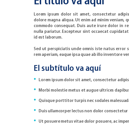
El titulo va aqui
Lorem ipsum dolor sit amet, consectetur adipis
dolore magna aliqua. Ut enim ad minim veniam, qui
commodo consequat. Duis aute irure dolor in rep
nulla pariatur. Excepteur sint occaecat cupidatat
id est laborum.
Sed ut perspiciatis unde omnis iste natus erro
rem aperiam, eaque ipsa quae ab illo inventore ver
El subtítulo va aquí
Lorem ipsum dolor sit amet, consectetur adipisc
Morbi molestie metus et augue ultrices dapibu
Quisque porttitor turpis nec sodales malesuad
Duis ullamcorper lectus non dolor consectetur 
Ut posuere metus vitae dolor posuere, ac imper