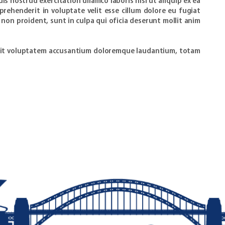
s nostrud exercitation ullamco laboris nisi ut aliquip ex ea
rehenderit in voluptate velit esse cillum dolore eu fugiat
 non proident, sunt in culpa qui oficia deserunt mollit anim
r sit voluptatem accusantium doloremque laudantium, totam