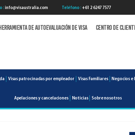
o :
info@visaustralia.com
Teléfono :
+61 2 6247 7577
Herramienta de autoevaluación de Visa
Centro de client
ada
Visas patrocinadas por empleador
Visas Familiares
Negocios e 
Apelaciones y cancelaciones
Noticias
Sobre nosotros