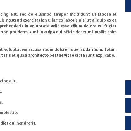
cing elit, sed do eiusmod tempor incididunt ut labore et
s nostrud exercitation ullamco laboris nisi ut aliquip ex ea
rehenderit in voluptate velit esse cillum dolore eu fugiat
 non proident, sunt in culpa qui oficia deserunt mollit anim
r sit voluptatem accusantium doloremque laudantium, totam
itatis et quasi architecto beatae vitae dicta sunt explicabo.
ing elit.
s.
a.
molestie.
diet dui hendrerit.