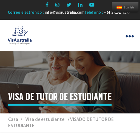
Spanish
Correo electrónico :
info@visaustralia.com
Teléfono :
+61 2 6247 7577
VisAustralia
VISA DE TUTOR DE ESTUDIANTE
Casa
/
Visa de estudiante
/ VISADO DE TUTOR DE
ESTUDIANTE