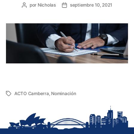
por
Nicholas
septiembre 10, 2021
Publicar
Fecha
autor
de
publicación
ACTO Camberra
,
Nominación
Etiquetas