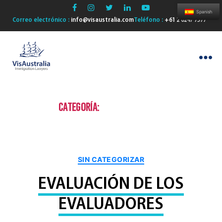
Spanish
Correo electrónico :
info@visaustralia.com
Teléfono :
+61 2 6247 7577
VisAustralia
Categoría:
Sin categorizar
Categorías
SIN CATEGORIZAR
EVALUACIÓN DE LOS
EVALUADORES