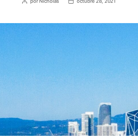
por
Nicholas
octubre 28, 2021
Publicar
Fecha
autor
de
publicación