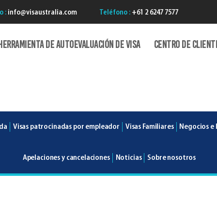
o :
info@visaustralia.com
Teléfono :
+61 2 6247 7577
Herramienta de autoevaluación de Visa
Centro de client
ada
Visas patrocinadas por empleador
Visas Familiares
Negocios e 
Apelaciones y cancelaciones
Noticias
Sobre nosotros