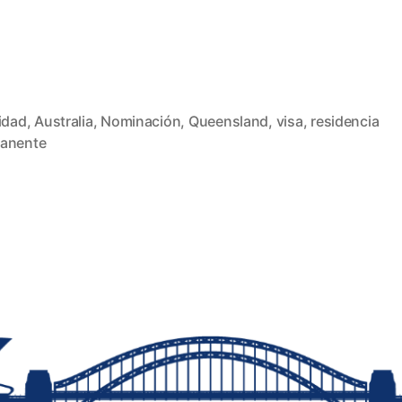
idad
,
Australia
,
Nominación
,
Queensland
,
visa
,
residencia
s
anente