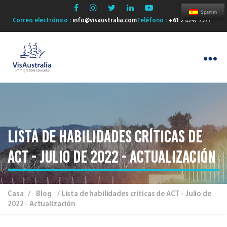
Spanish
Correo electrónico :
info@visaustralia.com
Teléfono :
+61 2 6247 7577
VisAustralia
Lista de habilidades críticas de
ACT - Julio de 2022 - Actualización
Casa
/
Blog
/ Lista de habilidades críticas de ACT - Julio de
2022 - Actualización