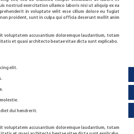
s nostrud exercitation ullamco laboris nisi ut aliquip ex ea
rehenderit in voluptate velit esse cillum dolore eu fugiat
 non proident, sunt in culpa qui officia deserunt mollit anim
r sit voluptatem accusantium doloremque laudantium, totam
itatis et quasi architecto beatae vitae dicta sunt explicabo.
ing elit.
s.
a.
molestie.
diet dui hendrerit.
r sit voluptatem accusantium doloremque laudantium, totam
itatis et quasi architecto beatae vitae dicta sunt explicabo.