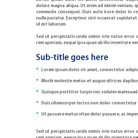
dolore magna aliqua. Ut enim ad minim veniam, qui
commodo consequat. Duis aute irure dolor in rep
nulla pariatur. Excepteur sint occaecat cupidatat
id est laborum.
Sed ut perspiciatis unde omnis iste natus erro
rem aperiam, eaque ipsa quae ab illo inventore ver
Sub-title goes here
Lorem ipsum dolor sit amet, consectetur adipisc
Morbi molestie metus et augue ultrices dapibu
Quisque porttitor turpis nec sodales malesuad
Duis ullamcorper lectus non dolor consectetur 
Ut posuere metus vitae dolor posuere, ac imper
Sed ut perspiciatis unde omnis iste natus erro
rem aperiam, eaque ipsa quae ab illo inventore ver