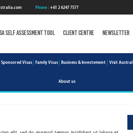
stralia.com
Phone :
+61 2 6247 7577
isA Self Assessment Tool
Client centre
Newsletter
 Sponsored Visas
Family Visas
Business & Investement
Visit Austral
About us
cing elit, sed do eiusmod tempor incididunt ut labore et